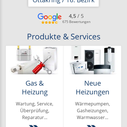
4,5
/ 5
24h
675 Bewertungen
Notdienst
Produkte
&
Services
Projekte
Ratgeber
Über
Gas &
Neue
uns
Heizung
Heizungen
Wartung, Service,
Wärmepumpen,
Überprüfung,
Gasheizungen,
Reparatur...
Warmwasser...