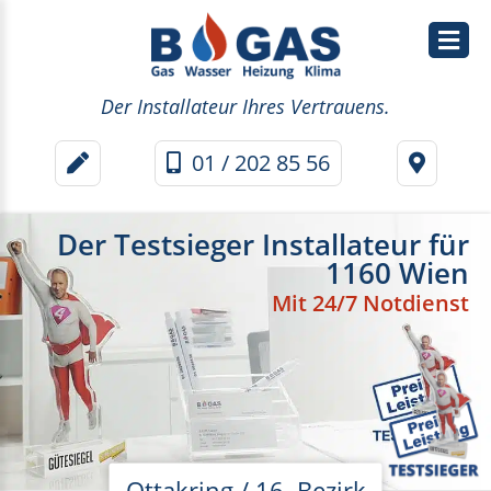
Wasser
Der Installateur Ihres Vertrauens.
&
01 / 202 85 56
Sanitär
Heizung
Der Testsieger Installateur für
1160 Wien
Wärmepumpe
Mit 24/7 Notdienst
Klima
Thermenwartung
Ottakring / 16. Bezirk
Thermentausch