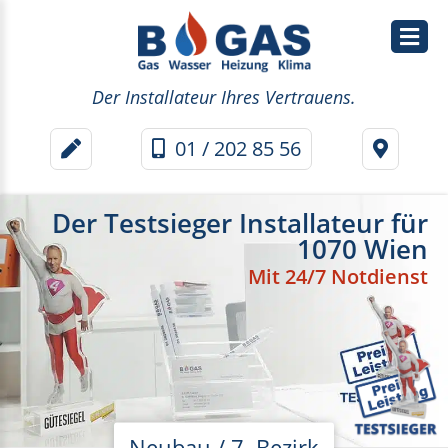
Wasser
Der Installateur Ihres Vertrauens.
&
01 / 202 85 56
Sanitär
Heizung
Der Testsieger Installateur für
1070 Wien
Wärmepumpe
Mit 24/7 Notdienst
Klima
Thermenwartung
Neubau / 7. Bezirk
Thermentausch