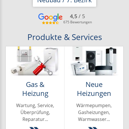
4,5
/ 5
24h
675 Bewertungen
Notdienst
Produkte
&
Services
Projekte
Ratgeber
Über
Gas &
Neue
uns
Heizung
Heizungen
Wartung, Service,
Wärmepumpen,
Überprüfung,
Gasheizungen,
Reparatur...
Warmwasser...