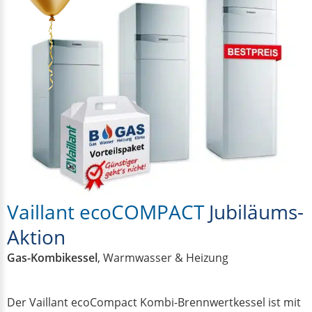
24h
Notdienst
Projekte
Ratgeber
Über
Vaillant ecoCOMPACT
Jubiläums-
uns
Aktion
Gas-Kombikessel
, Warmwasser & Heizung
Der Vaillant ecoCompact Kombi-Brennwertkessel ist mit